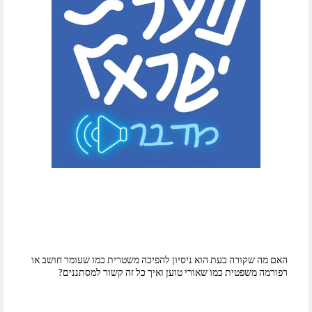
האם מה שקורה כעת הוא ניסיון להפיכה משטרית כמו שעומר חושב או
רפורמה משפטית כמו שאורי טוען ואיך כל זה קשור למסתננים?